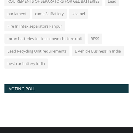
RQUIREMENTS OF SEPARATORS FOR GEL BATTERIES
Lead
parliament
camelSLIBattery
#camel
Fire In Intex separators kanpur
mron batteries to close down chittore unit
BESS
Lead Recycling Unit requirements
E Vehicle Business In India
best car battery india
VOTING POLL