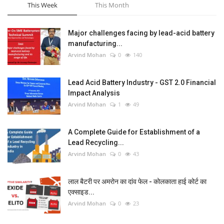
This Week
This Month
Major challenges facing by lead-acid battery
manufacturing...
Arvind Mohan
0
140
Lead Acid Battery Industry - GST 2.0 Financial
Impact Analysis
Arvind Mohan
1
49
A Complete Guide for Establishment of a
Lead Recycling...
Arvind Mohan
0
43
लाल बैटरी पर अमरोन का दांव फेल - कोलकाता हाई कोर्ट का
एक्साइड...
Arvind Mohan
0
23