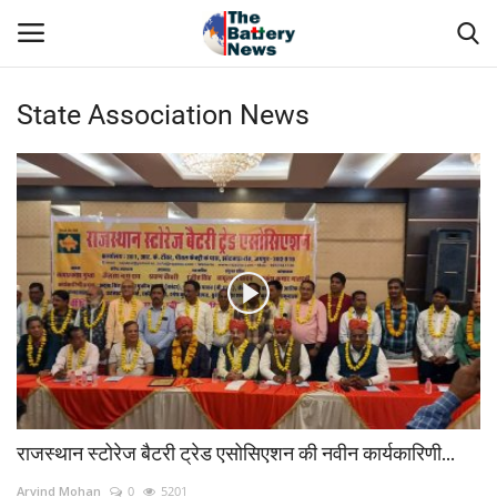
State Association News
Login
Register
About Us
Technical Presentations
News & Articles
Technical Info
Govt. Affair
राजस्थान स्टोरेज बैटरी ट्रेड एसोसिएशन की नवीन कार्यकारिणी...
Battery Directory
Arvind Mohan
0
5201