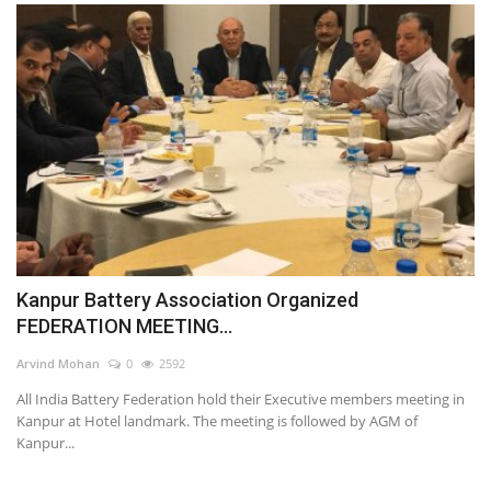
Kanpur Battery Association Organized
FEDERATION MEETING...
Arvind Mohan
0
2592
All India Battery Federation hold their Executive members meeting in
Kanpur at Hotel landmark. The meeting is followed by AGM of
Kanpur...